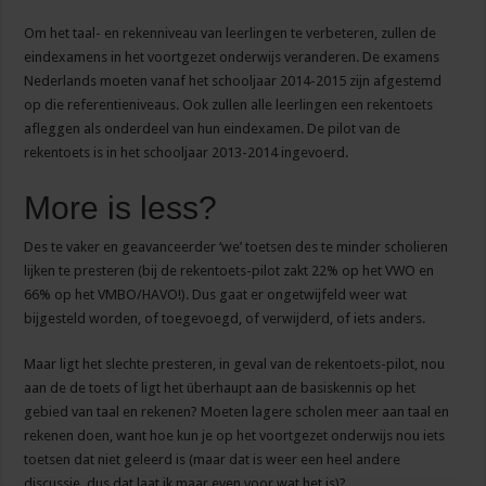
Om het taal- en rekenniveau van leerlingen te verbeteren, zullen de
eindexamens in het voortgezet onderwijs veranderen. De examens
Nederlands moeten vanaf het schooljaar 2014-2015 zijn afgestemd
op die referentieniveaus. Ook zullen alle leerlingen een rekentoets
afleggen als onderdeel van hun eindexamen. De pilot van de
rekentoets is in het schooljaar 2013-2014 ingevoerd.
More is less?
Des te vaker en geavanceerder ‘we’ toetsen des te minder scholieren
lijken te presteren (bij de rekentoets-pilot zakt 22% op het VWO en
66% op het VMBO/HAVO!). Dus gaat er ongetwijfeld weer wat
bijgesteld worden, of toegevoegd, of verwijderd, of iets anders.
Maar ligt het slechte presteren, in geval van de rekentoets-pilot, nou
aan de de toets of ligt het überhaupt aan de basiskennis op het
gebied van taal en rekenen? Moeten lagere scholen meer aan taal en
rekenen doen, want hoe kun je op het voortgezet onderwijs nou iets
toetsen dat niet geleerd is (maar dat is weer een heel andere
discussie, dus dat laat ik maar even voor wat het is)?