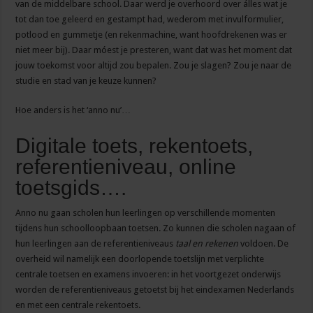
van de middelbare school. Daar werd je overhoord over álles wat je
tot dan toe geleerd en gestampt had, wederom met invulformulier,
potlood en gummetje (en rekenmachine, want hoofdrekenen was er
niet meer bij). Daar móest je presteren, want dat was het moment dat
jouw toekomst voor altijd zou bepalen. Zou je slagen? Zou je naar de
studie en stad van je keuze kunnen?
Hoe anders is het ‘anno nu’…
Digitale toets, rekentoets,
referentieniveau, online
toetsgids….
Anno nu gaan scholen hun leerlingen op verschillende momenten
tijdens hun schoolloopbaan toetsen. Zo kunnen die scholen nagaan of
hun leerlingen aan de referentieniveaus
taal en rekenen
voldoen. De
overheid wil namelijk een doorlopende toetslijn met verplichte
centrale toetsen en examens invoeren: in het voortgezet onderwijs
worden de referentieniveaus getoetst bij het eindexamen Nederlands
en met een centrale rekentoets.