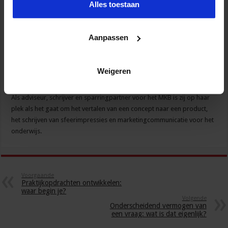
congres weer relatief eenvoudig lijkt!
Alles toestaan
Aanpassen
Dit artikel is geschreven door:
Weigeren
Marlies Mulder
, oprichter van
SchrijfZinnig
, bureau voor
communicatieadvies en copywriting.
Als adviseur, schrijver en sparringpartner voor het MKB is zij op haar
plek als het gaat om het vertalen van een concept naar een product,
het schrijven van sfeerimpressies en marketingcommunicatie voor het
onderwijs.
Voorgaande
Praktijkopdrachten ontwikkelen:
waar begin je?
Volgende
Onderscheidend vermogen van
een vraag: wat is dat eigenlijk?