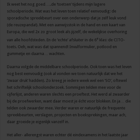
Ik weet het nog goed…..de ‘toetsen’ tijdens mijn lagere
schoolperiode. Wat was het leven toen relatief eenvoudig: de
sporadische spreekbeurt over een onderwerp dat je zelf leuk vond
(de reuzepanda!). Met een aanwijsstok in de hand en een kaart van
Europa, die wel 2x zo groot leek als jijzelf, de wekelijkse overhoring
e
van alle hoofdsteden. En de ‘echte’ afsluiter in de 6
klas: de CITO-
toets. Oeh, wat was dat spannend! Invulformulier, potlood en
gummetje en daarna… wachten.
Daarna volgde de middelbare schoolperiode. Ook toen was het leven
nog best eenvoudig (ook al vonden we toen natuurlijk dat we het
‘zwaar druk’ hadden). Zo kreeg je iedere week wel een ‘SO’, oftewel
het schriftelijk schoolonderzoek. Sommigen telden mee voor de
cijferlijst, anderen waren slechts een proeftest. Het werd al zwaarder
bij de proefwerken, want daar moest je écht voor blokken. En ja… die
telden ook zwaarder mee. Verder waren er natuurlijk de frequente
spreekbeurten, verslagen, projecten en boeksprekingen, maar ach,
daar groeide je eigenlijk vanzelf in.
Het aller- allerengst waren echter dé eindexamens in het laatste jaar