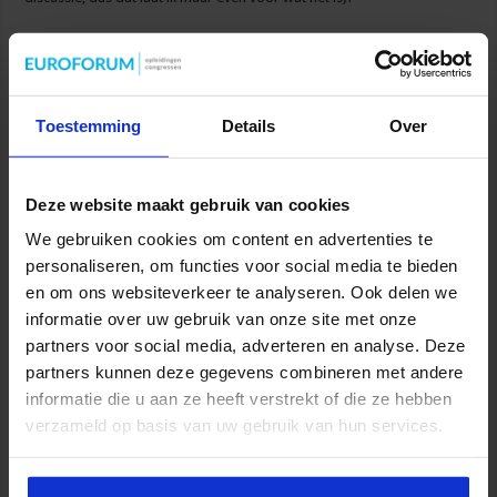
Blijf bij de les in het doolhof
van de toets- en
examenwereld
Toestemming
Details
Over
“Wie schrijft die blijft”
is een bekend gezegde. En wie rekent en leert
blijft hopelijk ook. Maar hoe blijf je bij de les in dat doolhof van
Deze website maakt gebruik van cookies
wijzigingen in de toets- en examenwereld?
We gebruiken cookies om content en advertenties te
Een geslaagde uitvoering van toetsen en examineren is belangrijker
personaliseren, om functies voor social media te bieden
dan ooit. Met het steeds strenger worden van slaag- en zakcriteria en
en om ons websiteverkeer te analyseren. Ook delen we
het digitaler worden van de leer- en toetsomgeving is er werk aan de
informatie over uw gebruik van onze site met onze
winkel voor leraren, directies en ondersteunend personeel.
partners voor social media, adverteren en analyse. Deze
partners kunnen deze gegevens combineren met andere
Gelukkig organiseert SBO binnenkort het jaarcongres
Actualiteiten in
informatie die u aan ze heeft verstrekt of die ze hebben
Toetsen en Examineren in het VO
. Tijdens deze 9e editie, op 15 en 16
verzameld op basis van uw gebruik van hun services.
april in Nieuwegein, hoort u alles over de actualiteiten en kunt u zich
verdiepen in actuele toets- en examenonderwerpen van zowel
beleidsmakers als praktijkuitvoerders. Misschien dat alles na dat