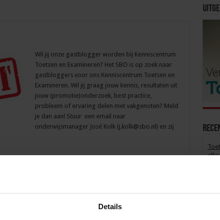
Uitge
Wil jij onze gastblogger worden bij Kenniscentrum
Toetsen en Examineren? Het SBO is op zoek naar
gastbloggers voor ons Kenniscentrum Toetsen en
Examineren. Wil jij graag jouw kennis, resultaten uit
jouw (promotie)onderzoek, best practice,
probleem of ervaring delen met vakgenoten? Meld
je dan aan! Stuur een email naar
onderwijsmanager José Kolk (j.kolk@sbo.nl) en zij
Rece
Toet
elka
Flex
“For
stud
Details
Toet