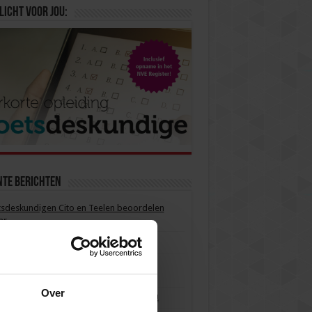
licht voor jou:
nte berichten
sdeskundigen Cito en Teelen beoordelen
ar
ibel examineren in het hoger onderwijs
matief toetsen vergroot interactie met
ent”
Over
s je toetsdilemma’s en laat je inspireren!