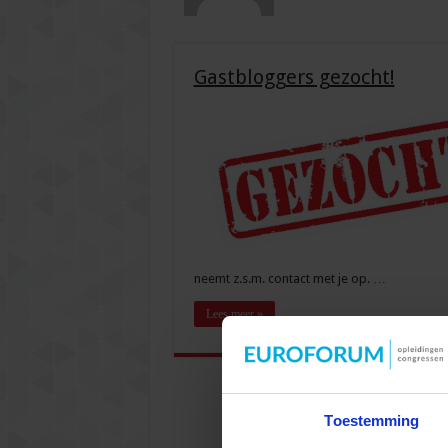
Gastbloggers gezocht!
neemt z.s.m. contact met je op. …
Lees meer »
Toestemming