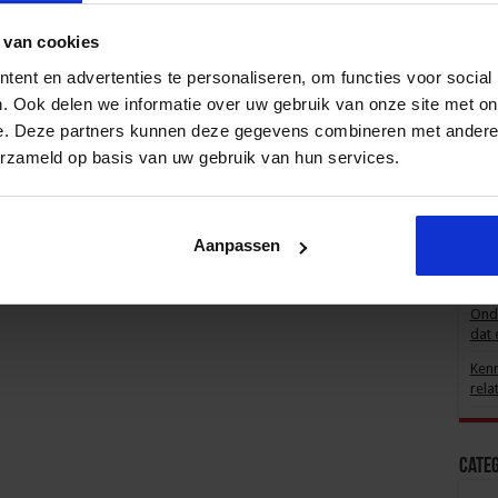
Form
ontw
 van cookies
ent en advertenties te personaliseren, om functies voor social
. Ook delen we informatie over uw gebruik van onze site met on
Recen
e. Deze partners kunnen deze gegevens combineren met andere i
SBO
erzameld op basis van uw gebruik van hun services.
Mei
Kenn
Ook 
Aanpassen
bete
Kenn
Onde
dat 
Kenn
rela
Cate