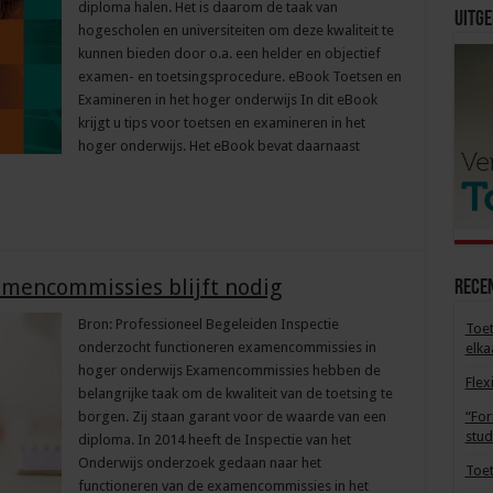
diploma halen. Het is daarom de taak van
Uitge
hogescholen en universiteiten om deze kwaliteit te
kunnen bieden door o.a. een helder en objectief
examen- en toetsingsprocedure. eBook Toetsen en
Examineren in het hoger onderwijs In dit eBook
krijgt u tips voor toetsen en examineren in het
hoger onderwijs. Het eBook bevat daarnaast
amencommissies blijft nodig
Rece
Bron: Professioneel Begeleiden Inspectie
Toet
onderzocht functioneren examencommissies in
elka
hoger onderwijs Examencommissies hebben de
Flex
belangrijke taak om de kwaliteit van de toetsing te
borgen. Zij staan garant voor de waarde van een
“For
stud
diploma. In 2014 heeft de Inspectie van het
Onderwijs onderzoek gedaan naar het
Toet
functioneren van de examencommissies in het