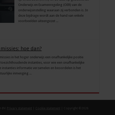
On­derwijs en Examenregeling (OER) van de
onderwijs­instelling waaraan zij verbonden is. In
deze bijdrage wordt aan de hand van enkele
voorbeelden uiteen­gezet ...
issies: hoe dan?
ssies in het hoger onderwijs een onafhankelijke positie
toezichthoudende instanties, voor wie een onafhankelijke
e instanties informatie verzamelen en beoordelen is het
uurlijke inmenging ...
m BV.
Privacy statement
|
Cookie statement
| Copyright ©2026