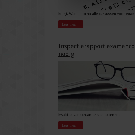
krijgt. Want in bijna alle cursussen voor exa
Lees meer »
Inspectierapport examencom
nodig
kwaliteit van tentamens en examens …
Lees meer »