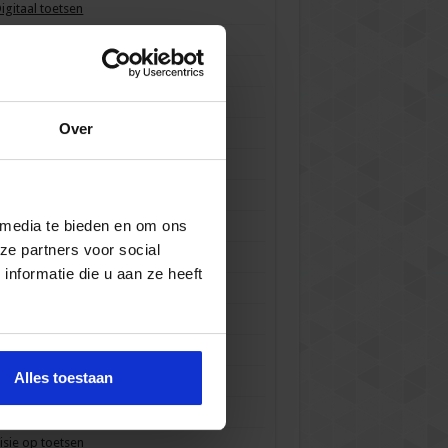
igitaal toetsen
Examineren
een categorie
waliteitszorg
Over
mooc
KE / BKE
aken en verantwoordelijkheden
 media te bieden en om ons
oets- en itemanalyse
ze partners voor social
Toetsafname
nformatie die u aan ze heeft
oetsbeleid
oetsconstructie
oetskwaliteit
Alles toestaan
Toetsprogramma
Toetsvormen
isie op toetsen