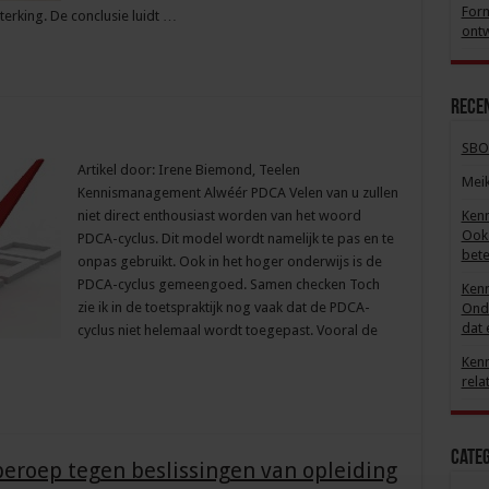
Form
terking. De conclusie luidt …
ontw
Recen
SBO
Artikel door: Irene Biemond, Teelen
Mei
Kennismanagement Alwéér PDCA Velen van u zullen
niet direct enthousiast worden van het woord
Kenn
Ook 
PDCA-cyclus. Dit model wordt namelijk te pas en te
bete
onpas gebruikt. Ook in het hoger onderwijs is de
PDCA-cyclus gemeengoed. Samen checken Toch
Kenn
zie ik in de toetspraktijk nog vaak dat de PDCA-
Onde
dat 
cyclus niet helemaal wordt toegepast. Vooral de
Kenn
rela
Cate
beroep tegen beslissingen van opleiding