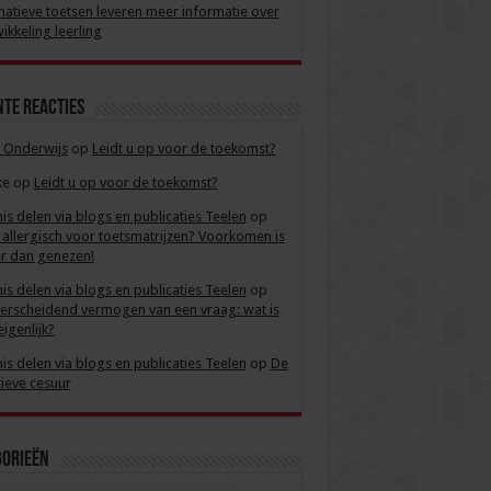
atieve toetsen leveren meer informatie over
ikkeling leerling
te reacties
 Onderwijs
op
Leidt u op voor de toekomst?
ke
op
Leidt u op voor de toekomst?
is delen via blogs en publicaties Teelen
op
allergisch voor toetsmatrijzen? Voorkomen is
r dan genezen!
is delen via blogs en publicaties Teelen
op
rscheidend vermogen van een vraag: wat is
eigenlijk?
is delen via blogs en publicaties Teelen
op
De
tieve cesuur
gorieën