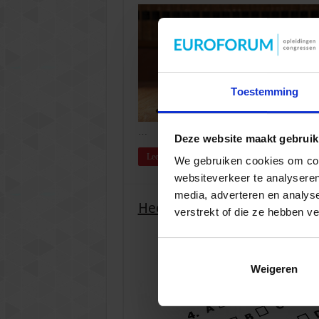
Toestemming
…
Deze website maakt gebruik
Lees meer »
We gebruiken cookies om cont
websiteverkeer te analyseren
media, adverteren en analys
Heeft úw examencommissie 
verstrekt of die ze hebben v
Weigeren