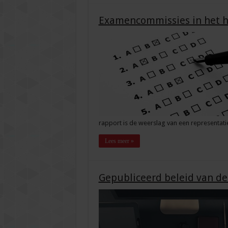
Examencommissies in het ho
rapport is de weerslag van een representat
Lees meer »
Gepubliceerd beleid van 