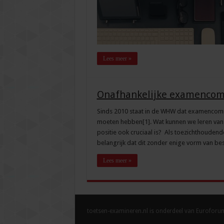
Lees meer »
Onafhankelijke examencomm
Sinds 2010 staat in de WHW dat examencommi
moeten hebben[1]. Wat kunnen we leren van 
positie ook cruciaal is? Als toezichthoudend
belangrijk dat dit zonder enige vorm van best
Lees meer »
toetsen-examineren.nl is onderdeel van Euroforu