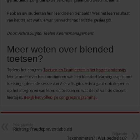
gemiddeld? Zorg dat extra verdiepingsaanbod beschikbaar is.
Hebben uw studenten hun leerdoelen behaald? Was het leerresultaat
van het traject wat u ervan verwacht had? Missie geslaagd!
Door: Ashra Sugito, Teelen Kennismanagement
Meer weten over blended
toetsen?
Tijdens het congres
Toetsen en Examineren in het hoger onderwijs
leer je meer over het combineren van een blended learning traject met
toetsing tijdens de sessie van Ashra Sugito. Ashra gaat ook dieper in
op het integreren van leren en toetsen en wat de rol van de docent
hierbij is.
Bekijk het volledige congresprogramma.
Voorgaande
Richting Fraudepreventiebeleid
Volgende
Taxonomeren?! Wat bedoelt u?