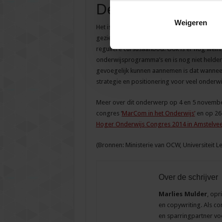
De impact.
Weigeren
Het is niet eenvoudig de impact op het hog
gezien als een innovatie en anderzijds is he
reguliere cursusaanbod. Ook is er nog wein
onderwijsprogramma’s en is nog niet helder
gevoegelijk kunnen aannemen is dat wanneer 
strategie en positionering voor veel onderwi
Meer over dit onderwerp op 4 en 5 november 
congres ‘
MarCom in het Onderwijs’
en op 26
Hoger Onderwijs Congres 2014 in Amstelve
(Bronnen: Ministerie van OCW, Universiteit L
Over de schrijver
Marlies Mulder
, opr
en copywriting. Als c
en sparringpartner voor