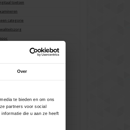
igitaal toetsen
Examineren
een categorie
waliteitszorg
mooc
KE / BKE
aken en verantwoordelijkheden
oets- en itemanalyse
Over
Toetsafname
oetsbeleid
oetsconstructie
 media te bieden en om ons
oetskwaliteit
ze partners voor social
Toetsprogramma
nformatie die u aan ze heeft
Toetsvormen
isie op toetsen