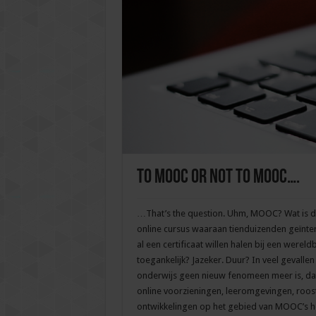
To MOOC or not to MOOC….
…That’s the question. Uhm, MOOC? Wat is d
online cursus waaraan tienduizenden geïnter
al een certificaat willen halen bij een werel
toegankelijk? Jazeker. Duur? In veel gevallen
onderwijs geen nieuw fenomeen meer is, da
online voorzieningen, leeromgevingen, roost
ontwikkelingen op het gebied van MOOC’s h