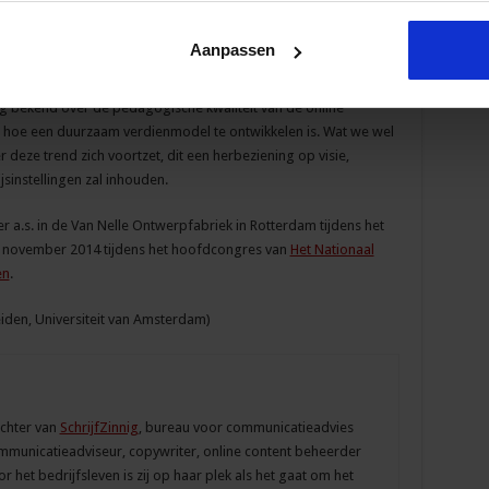
Aanpassen
er onderwijsstelsel te beoordelen. Enerzijds worden MOOC’s
t MOOC-aanbod nog te beperkt als je het vergelijkt met het
ig bekend over de pedagogische kwaliteit van de online
 hoe een duurzaam verdienmodel te ontwikkelen is. Wat we wel
deze trend zich voortzet, dit een herbeziening op visie,
jsinstellingen zal inhouden.
a.s. in de Van Nelle Ontwerpfabriek in Rotterdam tijdens het
 november 2014 tijdens het hoofdcongres van
Het Nationaal
en
.
eiden, Universiteit van Amsterdam)
ichter van
SchrijfZinnig
, bureau voor communicatieadvies
ommunicatieadviseur, copywriter, online content beheerder
 het bedrijfsleven is zij op haar plek als het gaat om het