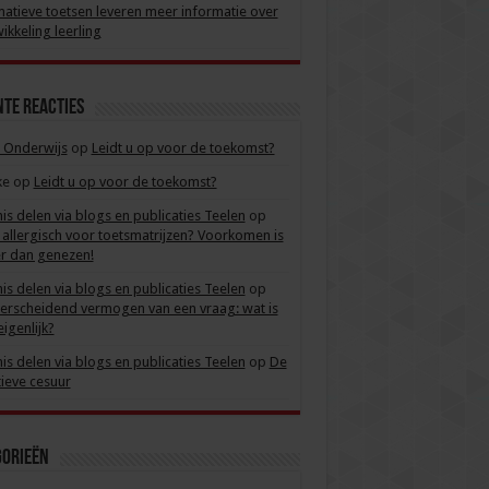
atieve toetsen leveren meer informatie over
ikkeling leerling
te reacties
 Onderwijs
op
Leidt u op voor de toekomst?
ke
op
Leidt u op voor de toekomst?
is delen via blogs en publicaties Teelen
op
allergisch voor toetsmatrijzen? Voorkomen is
r dan genezen!
is delen via blogs en publicaties Teelen
op
rscheidend vermogen van een vraag: wat is
eigenlijk?
is delen via blogs en publicaties Teelen
op
De
tieve cesuur
gorieën