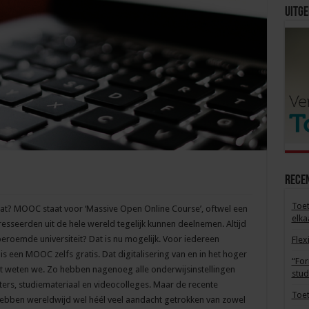
Uitge
Rece
Toet
at? MOOC staat voor ‘Massive Open Online Course’, oftwel een
elka
esseerden uit de hele wereld tegelijk kunnen deelnemen. Altijd
dberoemde universiteit? Dat is nu mogelijk. Voor iedereen
Flex
 is een MOOC zelfs gratis. Dat digitalisering van en in het hoger
“For
t weten we. Zo hebben nagenoeg alle onderwijsinstellingen
stud
ers, studiemateriaal en videocolleges. Maar de recente
Toet
ebben wereldwijd wel héél veel aandacht getrokken van zowel