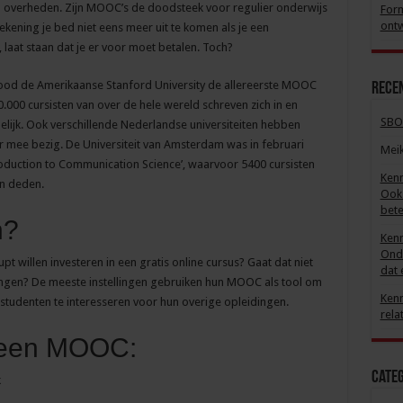
en overheden. Zijn MOOC’s de doodsteek voor regulier onderwijs
Form
ontw
rekening je bed niet eens meer uit te komen als je een
 laat staan dat je er voor moet betalen. Toch?
 bood de Amerikaanse Stanford University de allereerste MOOC
Recen
60.000 cursisten van over de hele wereld schreven zich in en
SBO
lijk. Ook verschillende Nederlandse universiteiten hebben
r mee bezig. De Universiteit van Amsterdam was in februari
Mei
roduction to Communication Science’, waarvoor 5400 cursisten
Kenn
en deden.
Ook 
bete
n?
Kenn
Onde
 willen investeren in een gratis online cursus? Gaat dat niet
dat 
dingen? De meeste instellingen gebruiken hun MOOC als tool om
Kenn
 studenten te interesseren voor hun overige opleidingen.
rela
 een MOOC:
Cate
k