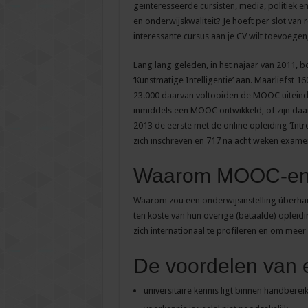
geïnteresseerde cursisten, media, politiek 
en onderwijskwaliteit? Je hoeft per slot van 
interessante cursus aan je CV wilt toevoegen,
Lang lang geleden, in het najaar van 2011,
‘Kunstmatige Intelligentie’ aan. Maarliefst 1
23.000 daarvan voltooiden de MOOC uiteinde
inmiddels een MOOC ontwikkeld, of zijn daa
2013 de eerste met de online opleiding ‘Int
zich inschreven en 717 na acht weken exam
Waarom MOOC-e
Waarom zou een onderwijsinstelling überhaupt
ten koste van hun overige (betaalde) oplei
zich internationaal te profileren en om meer
De voordelen van
universitaire kennis ligt binnen handberei