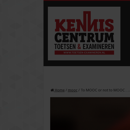
Home
/
mooc
/
To MOOC or not to MOOC….