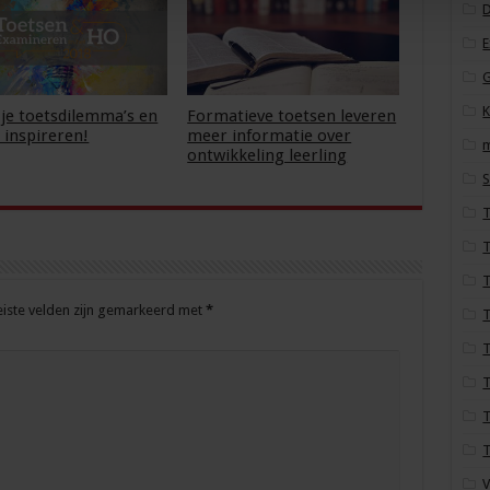
D
G
K
 je toetsdilemma’s en
Formatieve toetsen leveren
e inspireren!
meer informatie over
ontwikkeling leerling
S
T
T
eiste velden zijn gemarkeerd met
*
T
T
T
V