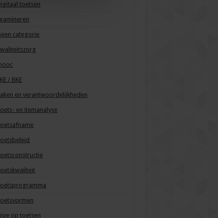
igitaal toetsen
Examineren
een categorie
waliteitszorg
mooc
KE / BKE
aken en verantwoordelijkheden
oets- en itemanalyse
Toetsafname
oetsbeleid
oetsconstructie
oetskwaliteit
Toetsprogramma
Toetsvormen
isie op toetsen