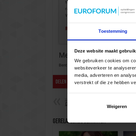
tijdens het congres de belangrijkste spee
rapport Verdere Versterking gepresent
Vogelzang van Inspectie van het Onderw
Bekijk het programma
Toestemming
Deze website maakt gebruik
Meer informatie?
We gebruiken cookies om cont
Bent u op zoek naar meer inhoudelijke artik
websiteverkeer te analyseren
media, adverteren en analys
Delen
verstrekt of die ze hebben v
Voorgaande
Digitaal toetsen
Weigeren
Gerelateerde Berichten