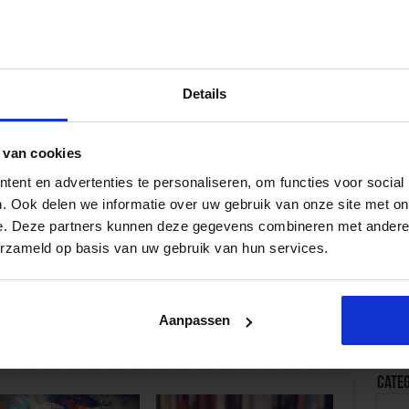
rpunten uit het
Form
eerd door Monique
ontw
ijs
Recen
Details
SBO
 van cookies
Mei
Kenn
ent en advertenties te personaliseren, om functies voor social
elen? Ga naar
ProfessioneelBegeleiden.nl
.
Ook 
. Ook delen we informatie over uw gebruik van onze site met on
bete
e. Deze partners kunnen deze gegevens combineren met andere i
Kenn
erzameld op basis van uw gebruik van hun services.
Onde
dat 
Volgende
Kenn
Duurzame feedback helpt
Aanpassen
rela
studenten kritisch na te denken
Cate