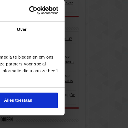
atieve toetsen leveren meer informatie over
ikkeling leerling
te reacties
Over
 Onderwijs
op
Leidt u op voor de toekomst?
ke
op
Leidt u op voor de toekomst?
is delen via blogs en publicaties Teelen
op
 media te bieden en om ons
allergisch voor toetsmatrijzen? Voorkomen is
ze partners voor social
r dan genezen!
nformatie die u aan ze heeft
is delen via blogs en publicaties Teelen
op
rscheidend vermogen van een vraag: wat is
eigenlijk?
is delen via blogs en publicaties Teelen
op
De
Alles toestaan
tieve cesuur
gorieën