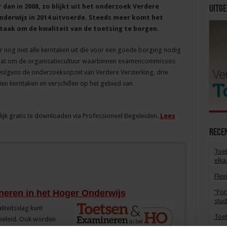
an in 2008, zo blijkt uit het onderzoek Verdere
Uitge
Onderwijs in 2014 uitvoerde. Steeds meer komt het
taak om de kwaliteit van de toetsing te borgen.
og niet alle kerntaken uit die voor een goede borging nodig
t gaat om de organisatiecultuur waarbinnen examencommissies
envolgens de onderzoeksopzet van Verdere Versterking, drie
en kerntaken en verschillen op het gebied van
elijk gratis te downloaden via Professioneel Begeleiden.
Lees
Rece
Toet
elka
Flex
eren in het Hoger Onderwijs
“For
stud
liteitsslag kunt
Toet
beleid. Ook worden