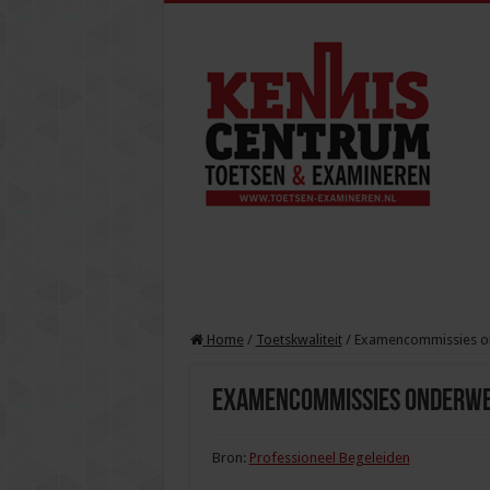
Home
/
Toetskwaliteit
/
Examencommissies 
Examencommissies onderw
Bron:
Professioneel Begeleiden